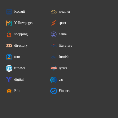
Recruit
weather
Yellowpages
sport
shopping
name
directory
literature
tour
furnish
tftnews
lyrics
digital
car
Edu
Finance