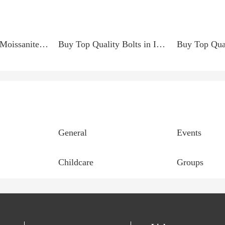
Caring for Your Moissanite Necklace
Buy Top Quality Bolts in India - Akbarali Enterprises
General
Events
Childcare
Groups