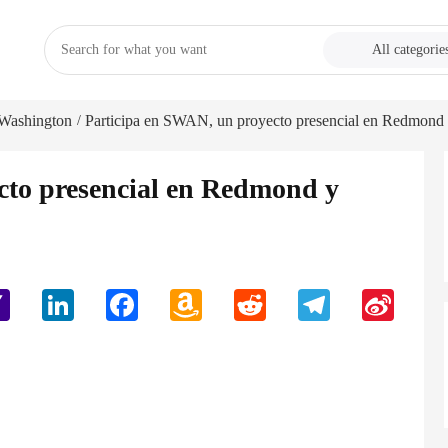
All categorie
Washington
Participa en SWAN, un proyecto presencial en Redmond 
/
cto presencial en Redmond y
Yahoo
LinkedIn
Facebook
Amazon
Reddit
Telegram
Sina
Mail
Wish
Weibo
List