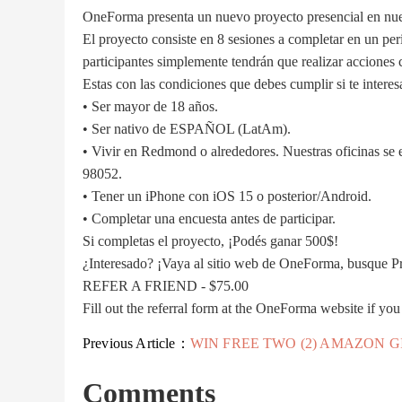
OneForma presenta un nuevo proyecto presencial en nu
El proyecto consiste en 8 sesiones a completar en un per
participantes simplemente tendrán que realizar acciones
Estas con las condiciones que debes cumplir si te interes
• Ser mayor de 18 años.
• Ser nativo de ESPAÑOL (LatAm).
• Vivir en Redmond o alrededores. Nuestras oficinas 
98052.
• Tener un iPhone con iOS 15 o posterior/Android.
• Completar una encuesta antes de participar.
Si completas el proyecto, ¡Podés ganar 500$!
¿Interesado? ¡Vaya al sitio web de OneForma, busque Pr
REFER A FRIEND - $75.00
Fill out the referral form at the OneForma website if 
Previous Article：
WIN FREE TWO (2) AMAZON GIFT CARDS WORTH THE VALUE OF $50
Comments