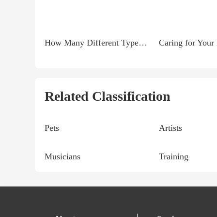
How Many Different Types Of Makeup Brushes Are There?
Related Classification
Pets
Artists
Musicians
Training