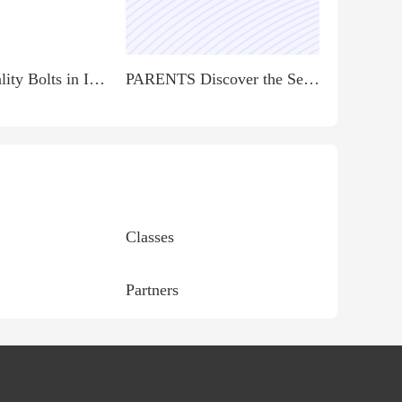
Buy Top Quality Bolts in India - Akbarali Enterprises
PARENTS Discover the Secret to Earning $900 Daily from Home!
Classes
Partners