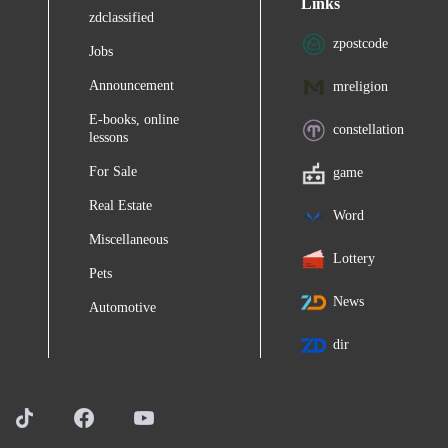
Links
zdclassified
zpostcode
Jobs
Announcement
mreligion
E-books, online
constellation
lessons
For Sale
game
Real Estate
Word
Miscellaneous
Lottery
Pets
News
Automotive
dir