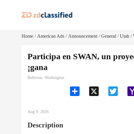
Home
American Ads
Announcement
General
Utah
/
/
/
/
/
Participa en SWAN, un proye
¡gana
Bellevue, Washington
Share
X
Twitter
Aug 9, 2026
Description