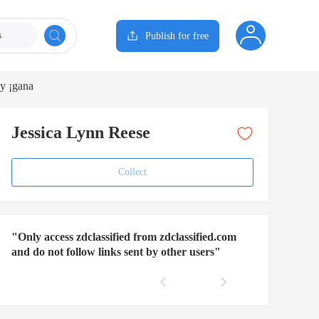
s
Publish for free
y ¡gana
Jessica Lynn Reese
Collect
"Only access zdclassified from zdclassified.com
and do not follow links sent by other users"